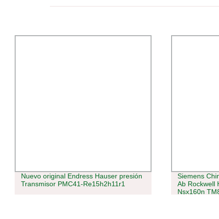
Nuevo original Endress Hauser presión
Siemens Chin
Transmisor PMC41-Re15h2h11r1
Ab Rockwell 
Nsx160n TM
LV430843 Sc
Interruptor