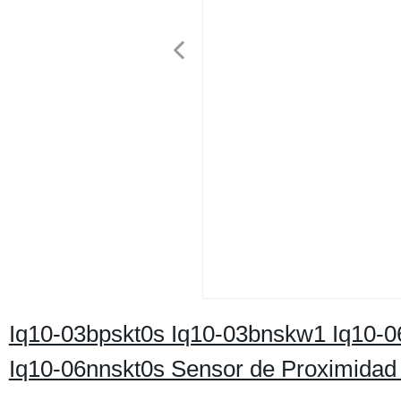
Iq10-03bpskt0s Iq10-03bnskw1 Iq10-
Iq10-06nnskt0s Sensor de Proximidad