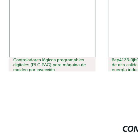
Controladores lógicos programables
6ep4133-0jb
digitales (PLC PAC) para máquina de
de alta calid
moldeo por inyección
energía indus
CON