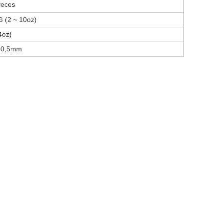
veces
G (2 ~ 10oz)
4oz)
~ 0,5mm