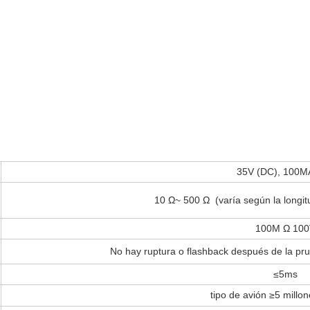
35V (DC), 100M
10 Ω~ 500 Ω (varía según la longitu
100M Ω 10
No hay ruptura o flashback después de la p
≤5ms
tipo de avión ≥5 millo