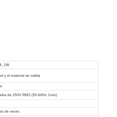
A, 1W
d y el material de salida
0V
rueba de 250V RMS (50-60Hz 1min)
nes de veces