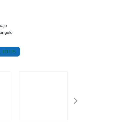
bajo
 ángulo
 TO US