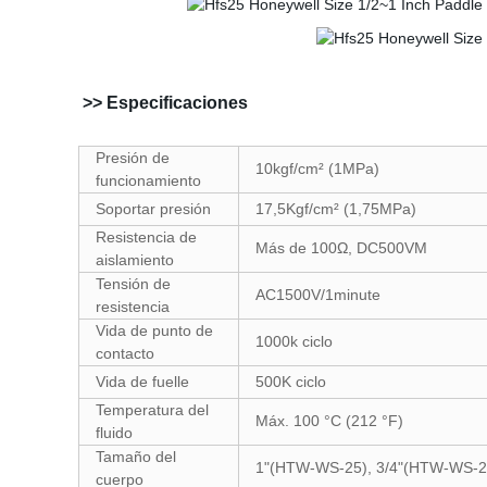
>> Especificaciones
Presión de
10kgf/cm² (1MPa)
funcionamiento
Soportar presión
17,5Kgf/cm² (1,75MPa)
Resistencia de
Más de 100Ω, DC500VM
aislamiento
Tensión de
AC1500V/1minute
resistencia
Vida de punto de
1000k ciclo
contacto
Vida de fuelle
500K ciclo
Temperatura del
Máx. 100 °C (212 °F)
fluido
Tamaño del
1"(HTW-WS-25), 3/4"(HTW-WS-2
cuerpo