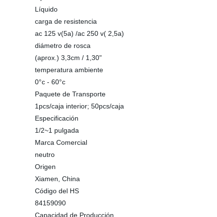
Líquido
carga de resistencia
ac 125 v(5a) /ac 250 v( 2,5a)
diámetro de rosca
(aprox.) 3,3cm / 1,30"
temperatura ambiente
0°c - 60°c
Paquete de Transporte
1pcs/caja interior; 50pcs/caja
Especificación
1/2~1 pulgada
Marca Comercial
neutro
Origen
Xiamen, China
Código del HS
84159090
Capacidad de Producción