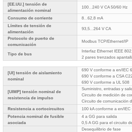
[EE.UU.] tensión de
100...240 V CA 50/60 Hz
alimentación nominal
Consumo de corriente
8...62,8 mA
Límites de tensión de
93,5...264 V CA
alimentación
Protocolo de puerto de
Modbus TCP/Ethernet/IP
comunicación
Interfaz Ethernet IEEE 802
Tipo de bus
2 pares trenzados apantal
690 V conforme a en/IEC 
[UI] tensión de aislamiento
690 V conforme a CSA C22
nominal
690 V conforme a UL 508
Suministro, entradas y sa
[UIMP] tensión nominal de
Circuito de medición de co
resistencia de impulso
Circuito de comunicación 
Resistencia a cortocircuitos
100 kA conforme a en/IEC
Potencia nominal de fusible
4 a GG para salida
asociada
0,5 A GG para el circuito d
Desequilibrio de fase