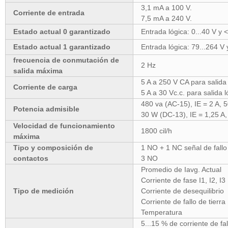
3,1 mA a 100 V.
Corriente de entrada
7,5 mA a 240 V.
Estado actual 0 garantizado
Entrada lógica: 0...40 V y
Estado actual 1 garantizado
Entrada lógica: 79...264 V
frecuencia de conmutación de
2 Hz
salida máxima
5 A a 250 V CA para salida 
Corriente de carga
5 A a 30 Vc.c. para salida l
480 va (AC-15), IE = 2 A, 5
Potencia admisible
30 W (DC-13), IE = 1,25 A,
Velocidad de funcionamiento
1800 cil/h
máxima
Tipo y composición de
1 NO + 1 NC señal de fallo
contactos
3 NO
Promedio de Iavg. Actual
Corriente de fase I1, I2, I
Tipo de medición
Corriente de desequilibrio
Corriente de fallo de tierra
Temperatura
5...15 % de corriente de fa