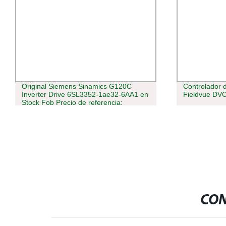
Controlador de válvula digital Fisher
Lmv52.400b2
Fieldvue DVC6200
de quemador
CON