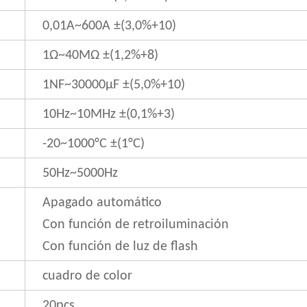
0,01A~600A ±(3,0%+10)
1Ω~40MΩ ±(1,2%+8)
1NF~30000μF ±(5,0%+10)
10Hz~10MHz ±(0,1%+3)
-20~1000°C ±(1°C)
50Hz~5000Hz
Apagado automático
Con función de retroiluminación
Con función de luz de flash
cuadro de color
20pcs