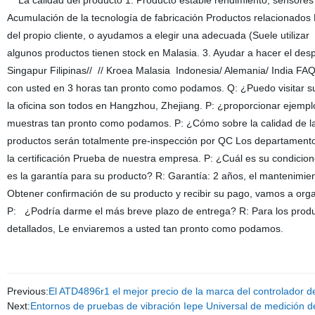
La calidad del producto 1. Producto estable rendimiento, sensore
Acumulación de la tecnología de fabricación Productos relacionados E
del propio cliente, o ayudamos a elegir una adecuada (Suele utiliza
algunos productos tienen stock en Malasia. 3. Ayudar a hacer el desp
Singapur Filipinas// // Kroea Malasia Indonesia/ Alemania/ India 
con usted en 3 horas tan pronto como podamos. Q: ¿Puedo visitar su f
la oficina son todos en Hangzhou, Zhejiang. P: ¿proporcionar ejempl
muestras tan pronto como podamos. P: ¿Cómo sobre la calidad de la
productos serán totalmente pre-inspección por QC Los departamentos
la certificación Prueba de nuestra empresa. P: ¿Cuál es su condici
es la garantía para su producto? R: Garantía: 2 años, el mantenim
Obtener confirmación de su producto y recibir su pago, vamos a org
P: ¿Podría darme el más breve plazo de entrega? R: Para los produ
detallados, Le enviaremos a usted tan pronto como podamos.
Previous:
El ATD4896r1 el mejor precio de la marca del controlador d
Next:
Entornos de pruebas de vibración Iepe Universal de medición de