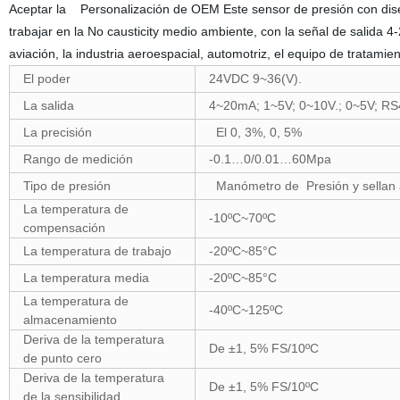
Aceptar la Personalización de OEM Este sensor de presión con dis
trabajar en la No causticity medio ambiente, con la señal de salida
aviación, la industria aeroespacial, automotriz, el equipo de tratam
El poder
24VDC 9~36(V).
La salida
4~20mA; 1~5V; 0~10V.; 0~5V; RS
La precisión
El 0, 3%, 0, 5%
Rango de medición
-0.1…0/0.01…60Mpa
Tipo de presión
Manómetro de Presión y sellan 
La temperatura de
-10ºC~70ºC
compensación
La temperatura de trabajo
-20ºC~85°C
La temperatura media
-20ºC~85°C
La temperatura de
-40ºC~125ºC
almacenamiento
Deriva de la temperatura
De ±1, 5% FS/10ºC
de punto cero
Deriva de la temperatura
De ±1, 5% FS/10ºC
de la sensibilidad