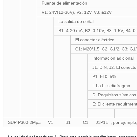
Fuente de alimentación
V1: 24V(12-36V), V2: 12V, V3: ±12V
La salida de señal
B1: 4-20 mA, B2: 0-10V, B3: 1-5V, B4: 0
El conector eléctrico
C1: M20*1.5, C2: G1/2, C3: G1/
Información adicional
J1: DIN, J2: El conect
P1: El 0, 5%
I: La bilis diafragma
D: Requisitos sísmicos
E: El cliente requirmen
SUP-P300-2Mpa V1 B1 C1 J1P1E , por ejemplo, el 