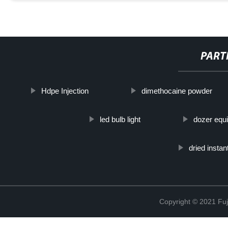
PART
Hdpe Injection
dimethocaine powder
led bulb light
dozer equ
dried insta
Copyright © 2021 Fuj