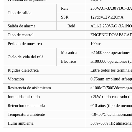
Relé
250VAC~3A30VDC=3
Tipo de salida
SSR
12vdc=±2V,≤20mA
Salida de alarma
Relé
AL1/2:250VAC~3A1NO
Tipo de control
ENCENDIDO/APAGAD
Período de muestreo
100ms
Mecánica
≥2.500.000 operaciones
Ciclo de vida del relé
Eléctrico
≥100.000 operaciones (c
Rigidez dieléctrica
Entre todos los termina
Vibración
0,75mm amplitud atfrequ
Resistencia de aislamiento
≥100MO(500Vdc=megao
Inmunidad al ruido
±2kW ruido cuadrado (an
Retención de memoria
≈10 años (tipo de memor
Temperatura ambiente
-10~50ºC de almacenamie
Humi ambiente.
35%~85% HR almacenami