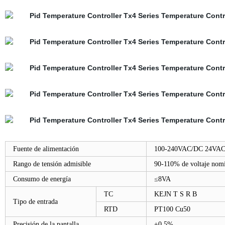
Fuente de alimentación
100-240VAC/DC 24VA
Rango de tensión admisible
90-110% de voltaje nom
Consumo de energía
≤8VA
TC
KEJN T S R B
Tipo de entrada
RTD
PT100 Cu50
Precisión de la pantalla
±0,5%