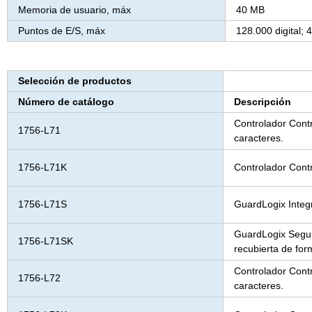
Memoria de usuario, máx
40 MB
Puntos de E/S, máx
128.000 digital; 
Selección de productos
Número de catálogo
Descripción
Controlador Cont
1756-L71
caracteres.
1756-L71K
Controlador Cont
1756-L71S
GuardLogix Integ
GuardLogix Segur
1756-L71SK
recubierta de for
Controlador Cont
1756-L72
caracteres.