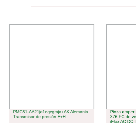
PMC51-AA21ja1egcgmja+AK Alemania
Pinza amperi
Transmisor de presión E+H.
376 FC de ve
iFlex AC DC 
PIEZAS DE 