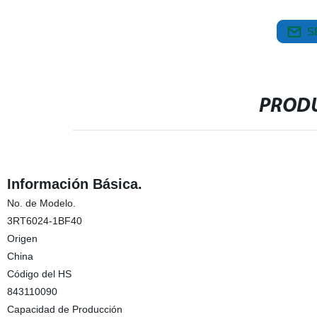
S
PRODU
Información Básica.
No. de Modelo.
3RT6024-1BF40
Origen
China
Código del HS
843110090
Capacidad de Producción