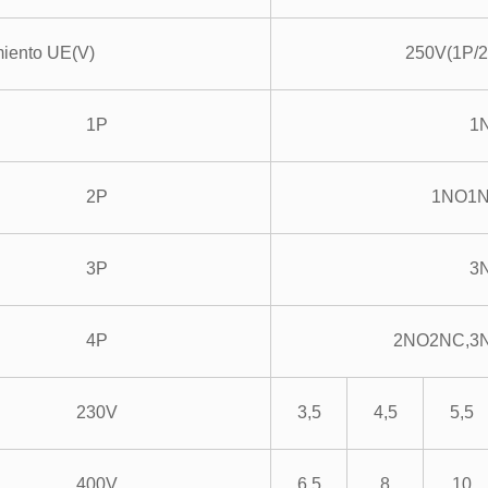
miento UE
(
V
)
250V(1P/2
1P
1
2P
1NO1
3P
3
4P
2NO2NC
,
3
230V
3,5
4,5
5,5
400V
6,5
8
10