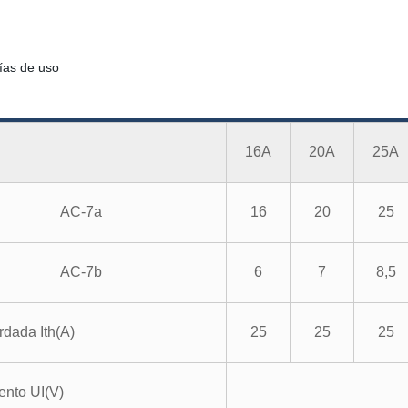
ías de uso
16A
20A
25A
AC-7a
16
20
25
AC-7b
6
7
8,5
rdada Ith
(
A
)
25
25
25
ento UI(V)