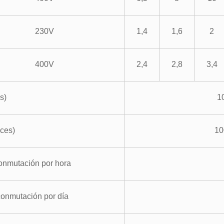
230V
1,4
1,6
2
400V
2,4
2,8
3,4
s
)
10
ces
)
10
nmutación por hora
onmutación por día