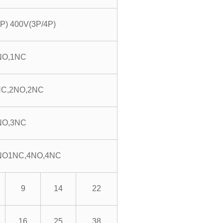
P) 400V(3P/4P)
NO
,
1NC
NC
,
2NO
,
2NC
NO
,
3NC
NO1NC
,
4NO
,
4NC
9
14
22
16
25
38