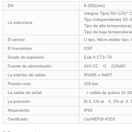
DN
8-300(mm)
Integrar Ti
Tipo Independiente(-50~3
La estructura
Tipo de alta
Tipo de baja tempera
El sensor
U tipo, Micro-doblar tipo, 
El transmisor
DSP
Grado de explosión
Exib II CT3~T6
Fuente de alimentación
24V CC O 220VAC
La interfaz de salida
RS485 o HART
Presión máx.
250 bar.
La salida de señal
+ salida de pulsos (4~2
La precisión
El 0, 1% al 0, 2% al 0,
Alojamiento
IP65
Certificado
Ce//NEPSI ATEX