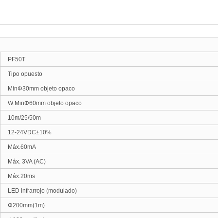
PF50T
Tipo opuesto
MinΦ30mm objeto opaco
W:MinΦ60mm objeto opaco
10m/25/50m
12-24VDC
±10%
Máx.60mA
Máx. 3VA (AC)
Máx.20ms
LED infrarrojo (modulado)
Φ200mm(1m)