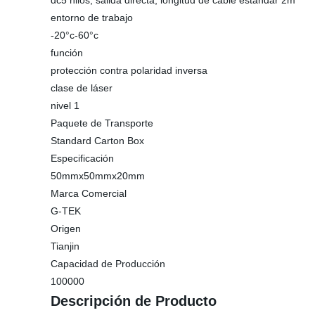
dc5 hilos, salida directa, longitud de cable estándar 2m
entorno de trabajo
-20°c-60°c
función
protección contra polaridad inversa
clase de láser
nivel 1
Paquete de Transporte
Standard Carton Box
Especificación
50mmx50mmx20mm
Marca Comercial
G-TEK
Origen
Tianjin
Capacidad de Producción
100000
Descripción de Producto