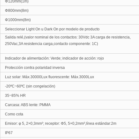
Φ120mm(1m)
Φ800mm(8m)
Φ1000mm(8m)
Seleccionar Light On u Dark On por modelo de producto
Salida relé
,(valor nominal de los contactos: 30Vdc 3A carga de resistencia
,
250Vac
,
3A
resistencia carga
,
contacto componente: 1C)
Indicador de alimentación: Verde
;
indicador de acción: rojo
Protección contra polaridad inversa
Luz solar: Máx.30000Lux fluorescente: Máx.3000Lux
-
20ºC~60ºC (sin congelación)
35~85% HR
Carcasa: ABS lente: PMMA
Como cota
Emisor: φ 5, 2×0,3mm²; receptor: Φ5, 5×0,2mm²,línea estándar:2m
IP67