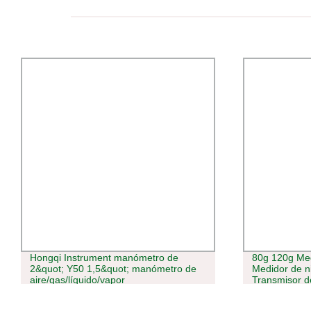
Hongqi Instrument manómetro de
80g 120g Med
2&quot; Y50 1,5&quot; manómetro de
Medidor de n
aire/gas/líquido/vapor
Transmisor de