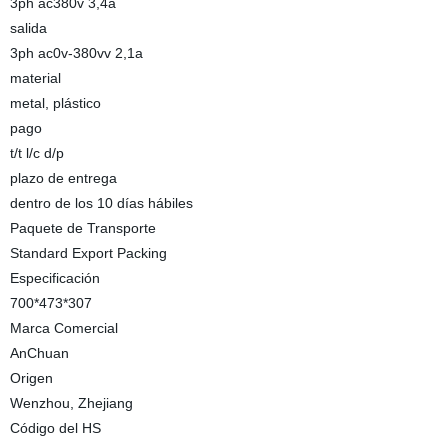
3ph ac380v 3,4a
salida
3ph ac0v-380vv 2,1a
material
metal, plástico
pago
t/t l/c d/p
plazo de entrega
dentro de los 10 días hábiles
Paquete de Transporte
Standard Export Packing
Especificación
700*473*307
Marca Comercial
AnChuan
Origen
Wenzhou, Zhejiang
Código del HS