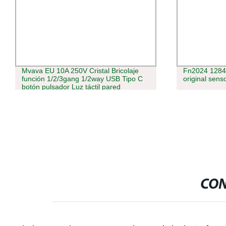
Mvava EU 10A 250V Cristal Bricolaje
Fn2024 1284
función 1/2/3gang 1/2way USB Tipo C
original sens
botón pulsador Luz táctil pared
interruptor eléctrico y. Conector hembra
CON