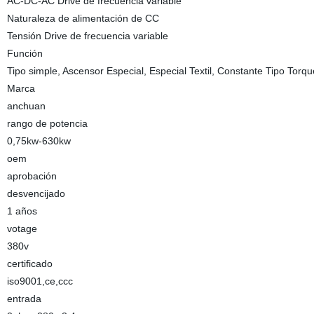
AC-DC-AC Drive de frecuencia variable
Naturaleza de alimentación de CC
Tensión Drive de frecuencia variable
Función
Tipo simple, Ascensor Especial, Especial Textil, Constante Tipo Torqu
Marca
anchuan
rango de potencia
0,75kw-630kw
oem
aprobación
desvencijado
1 años
votage
380v
certificado
iso9001,ce,ccc
entrada