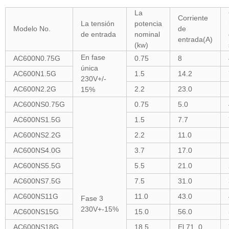
La
Corriente
La tensión
potencia
Modelo No.
de
de entrada
nominal
entrada(A)
(kw)
En fase
AC600N0.75G
0.75
8
única
AC600N1.5G
1.5
14.2
230V+/-
AC600N2.2G
2.2
23.0
15%
AC600NS0.75G
0.75
5.0
AC600NS1.5G
1.5
7.7
AC600NS2.2G
2.2
11.0
AC600NS4.0G
3.7
17.0
AC600NS5.5G
5.5
21.0
AC600NS7.5G
7.5
31.0
AC600NS11G
11.0
43.0
Fase 3
230V+-15%
AC600NS15G
15.0
56.0
AC600NS18G
18.5
El 71, 0