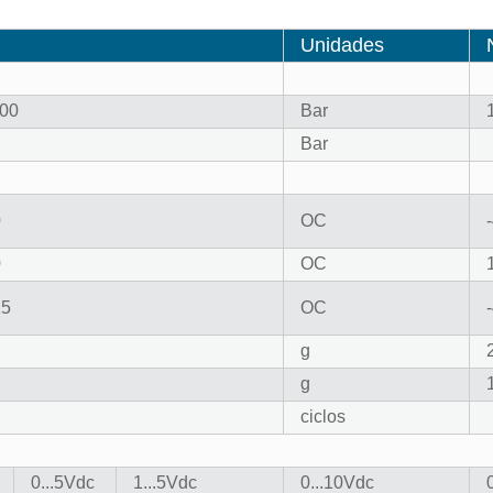
Unidades
000
Bar
Bar
0
OC
0
OC
25
OC
g
g
ciclos
0...5Vdc
1...5Vdc
0...10Vdc