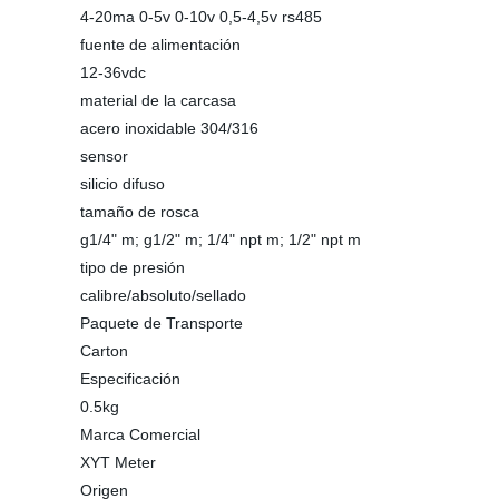
4-20ma 0-5v 0-10v 0,5-4,5v rs485
fuente de alimentación
12-36vdc
material de la carcasa
acero inoxidable 304/316
sensor
silicio difuso
tamaño de rosca
g1/4" m; g1/2" m; 1/4" npt m; 1/2" npt m
tipo de presión
calibre/absoluto/sellado
Paquete de Transporte
Carton
Especificación
0.5kg
Marca Comercial
XYT Meter
Origen