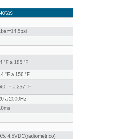
Notas
1bar=14,5psi
-4 °F a 185 °F
14 °F a 158 °F
-40 °F a 257 °F
20 a 2000Hz
10ms
0,5. 4,5VDC(radiométrico)