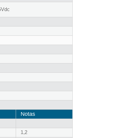
5Vdc
Notas
1,2