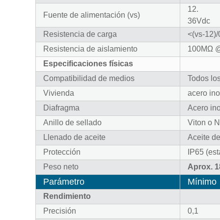
12
.
Fuente de alimentación (vs)
36Vdc
Resistencia de carga
<(vs-12)/
Resistencia de aislamiento
100MΩ 
Especificaciones físicas
Compatibilidad de medios
Todos lo
Vivienda
acero in
Diafragma
Acero in
Anillo de sellado
Viton o 
Llenado de aceite
Aceite de
Protección
IP65 (est
Peso neto
Aprox. 
Parámetro
Mínimo
Rendimiento
Precisión
0,1