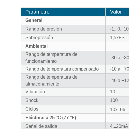
Parámetro
Valor
General
Rango de presión
-1...0...1
Sobrepresión
1,5xFS
Ambiental
Rango de temperatura de
-30 a +8
funcionamiento
Rango de temperatura compensado
-10 a +7
Rango de temperatura de
-40 a +1
almacenamiento
Vibración
10
Shock
100
Ciclos
10x106
Eléctrico a 25 °C (77 °F)
Señal de salida
4...20mA