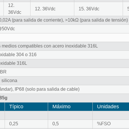
12
.
12
. 36Vdc
15
. 36Vdc
36Vdc
0,02A (para salida de corriente), >10kΩ (para salida de tensión)
@50Vdc
s medios compatibles con acero inoxidable 316L
oxidable 304 o 316
oxidable 316L
NBR
 silicona
ándar), IP68 (solo para salida de cable)
185g
Típico
Máximo
Unidades
0,25
0,5
%FSO