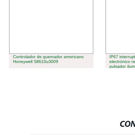
Controlador de quemador americano
IP67 interru
Honeywell S8610u3009
electrónico r
pulsador ilum
para el inter
automáticas
CON