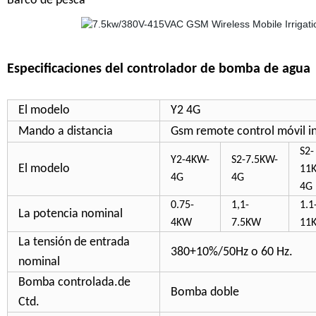
Barco de pesca
Especificaciones del controlador de bomba de agua
El modelo
Y2 4G
Mando a distancia
Gsm remote control móvil i
S2-
Y2-4KW-
S2-7.5KW-
El modelo
11
4G
4G
4G
0.75-
1,1-
1.1
La potencia nominal
4KW
7.5KW
11
La tensión de entrada
380+10%/50Hz o 60 Hz.
nominal
Bomba controlada.de
Bomba doble
Ctd.