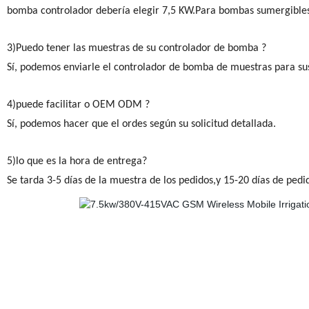
bomba controlador debería elegir 7,5 KW.Para bombas sumergibles q
3)Puedo tener las muestras de su controlador de bomba ?
Sí, podemos enviarle el controlador de bomba de muestras para su
4)puede facilitar o OEM ODM ?
Sí, podemos hacer que el ordes según su solicitud detallada.
5)lo que es la hora de entrega?
Se tarda 3-5 días de la muestra de los pedidos,y 15-20 días de pedi
Controlador de bomba de agua,control de la bomba de controlador de bomba ,,control de
control de la bomba,caja de control de la bomba sumergible, controlador de bomba de a
sumergible controlador,bomba desactivada, controlador de nivel de tres fases, la bomb
electrónica controlador,agua,controladores controlador de bomba y el indicador de nivel