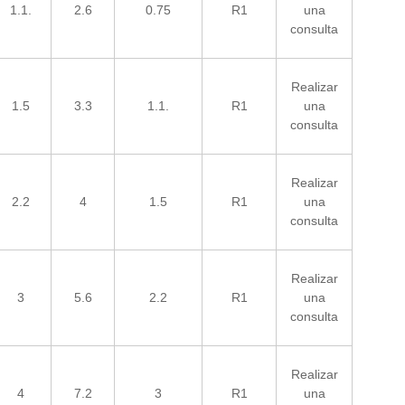
1.1.
2.6
0.75
R1
una
consulta
Realizar
1.5
3.3
1.1.
R1
una
consulta
Realizar
2.2
4
1.5
R1
una
consulta
Realizar
3
5.6
2.2
R1
una
consulta
Realizar
4
7.2
3
R1
una