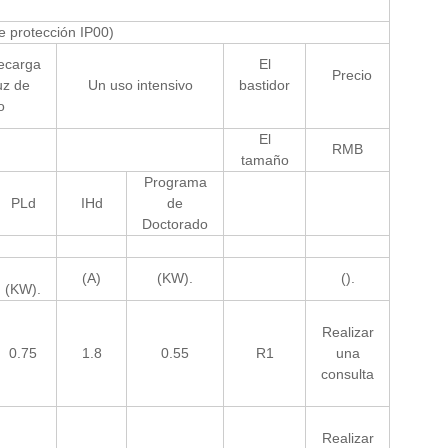
e protección IP00)
ecarga
El
Precio
uz de
Un uso intensivo
bastidor
o
El
RMB
tamaño
Programa
PLd
IHd
de
Doctorado
(A)
(KW).
().
(KW).
Realizar
0.75
1.8
0.55
R1
una
consulta
Realizar