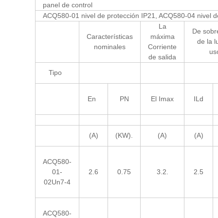
panel de control
ACQ580-01 nivel de protección IP21, ACQ580-04 nivel d
La
De sobr
Características
máxima
de la l
nominales
Corriente
us
de salida
Tipo
En
PN
El Imax
ILd
(A)
(KW).
(A)
(A)
ACQ580-
01-
2.6
0.75
3.2.
2.5
02Un7-4
ACQ580-